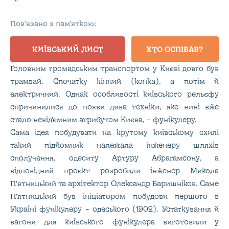
Пов’язано з пам’яткою:
КИЇВСЬКИЙ ЛИСТ
ХТО ОСПІВАВ?
Головним громадським транспортом у Києві довго був
трамвай. Спочатку кінний (конка), а потім й
електричний. Однак особливості київського рельєфу
спричинилися до появи дива техніки, яке нині вже
стало невід’ємним атрибутом Києва, – фунікулеру.
Сама ідея побудувати на крутому київському схилі
такий підйомник належала інженеру шляхів
сполучення, одеситу Артуру Абрагамсону, а
відповідний проєкт розробили інженер Микола
П’ятницький та архітектор Олександр Баришніков. Саме
П’ятницький був ініціатором побудови першого в
Україні фунікулеру – одеського (1902). Устаткування й
вагони для київського фунікулера виготовили у