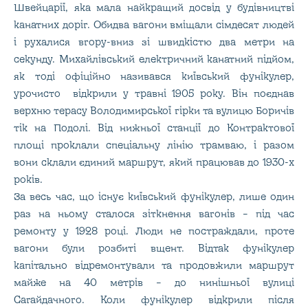
Швейцарії, яка мала найкращий досвід у будівництві
канатних доріг. Обидва вагони вміщали сімдесят людей
і рухалися вгору-вниз зі швидкістю два метри на
секунду. Михайлівський електричний канатний підйом,
як тоді офіційно називався київський фунікулер,
урочисто відкрили у травні 1905 року. Він поєднав
верхню терасу Володимирської гірки та вулицю Боричів
тік на Подолі. Від нижньої станції до Контрактової
площі проклали спеціальну лінію трамваю, і разом
вони склали єдиний маршрут, який працював до 1930-х
років.
За весь час, що існує київський фунікулер, лише один
раз на ньому сталося зіткнення вагонів – під час
ремонту у 1928 році. Люди не постраждали, проте
вагони були розбиті вщент. Відтак фунікулер
капітально відремонтували та продовжили маршрут
майже на 40 метрів – до нинішньої вулиці
Сагайдачного. Коли фунікулер відкрили після